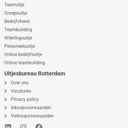
Teamuitje
Groepsuitje
Bedrijfsfeest
Teambuilding
Afdelingsuitje
Personeelsuitje
Online bedrijfsuitje
Online teambuilding
Uitjesbureau Rotterdam
Over ons
Vacatures
Privacy policy
Inkoopvoorwaarden
Verkoopvoorwaarden
L
I
F