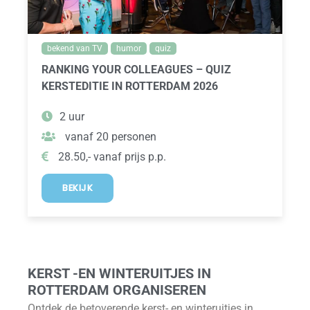
bekend van TV
humor
quiz
RANKING YOUR COLLEAGUES – QUIZ
KERSTEDITIE IN ROTTERDAM 2026
2 uur
vanaf 20 personen
28.50,- vanaf prijs p.p.
BEKIJK
KERST -EN WINTERUITJES IN
ROTTERDAM ORGANISEREN
Ontdek de betoverende kerst- en winteruitjes in