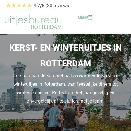
Ga
★★★★★
4.7/5
(30 reviews)
naar
MENU
de
inhoud
KERST- EN WINTERUITJES IN
ROTTERDAM
Ontsnap aan de kou met hartverwarmende kerst- en
winteruitjes in Rotterdam. Van feestelijke diners tot
winterse spellen. Perfect om het jaar gezellig en
onvergetelijk af te sluiten met je team.