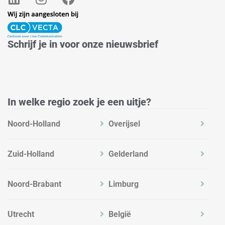
i
n
a
n
s
c
k
t
e
e
a
b
Schrijf je in voor onze nieuwsbrief
d
g
o
i
r
o
n
a
k
m
In welke regio zoek je een uitje?
Noord-Holland
Overijsel
Zuid-Holland
Gelderland
Noord-Brabant
Limburg
Utrecht
België