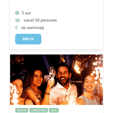
5 uur
vanaf 50 personen
op aanvraag
BEKIJK
humor
oergezellig
quiz