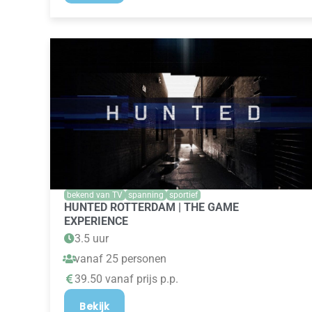
bekend van TV
spanning
sportief
HUNTED ROTTERDAM | THE GAME
EXPERIENCE
3.5 uur
vanaf 25 personen
39.50 vanaf prijs p.p.
Bekijk