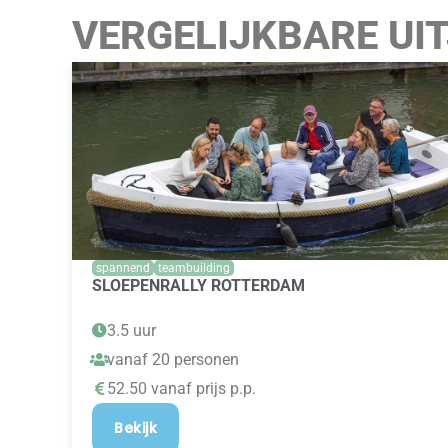
VERGELIJKBARE UI
spannend
teambuilding
SLOEPENRALLY ROTTERDAM
3.5 uur
vanaf 20 personen
52.50 vanaf prijs p.p.
Bekijk