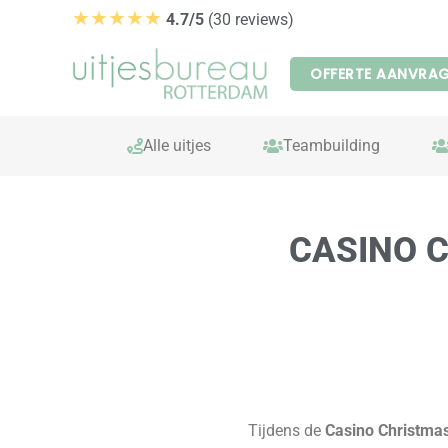
Ga
★★★★★
4.7/5
(30 reviews)
naar
de
OFFERTE AANVRA
inhoud
Alle uitjes
Teambuilding
CASINO 
Tijdens de
Casino Christmas