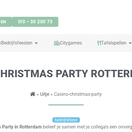
GEN
010 - 30 200 73
OPEN BEDRIJFSFEESTEN
O
Bedrijfsfeesten
Citygames
Tafelspellen
CHRISTMAS PARTY ROTTER
»
Uitje
» Casino-christmas-party
bedrijfsfeest
 Party in Rotterdam
beleef je samen met je collega’s een onverg