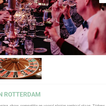
IN ROTTERDAM
ning, show, competitie en vooral plezier centraal staan. Tijdens