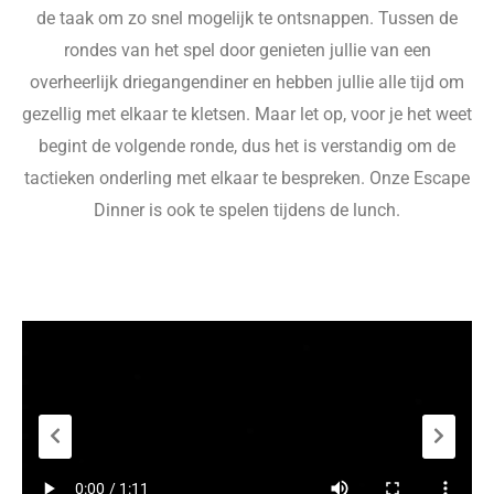
de taak om zo snel mogelijk te ontsnappen. Tussen de
rondes van het spel door genieten jullie van een
overheerlijk driegangendiner en hebben jullie alle tijd om
gezellig met elkaar te kletsen. Maar let op, voor je het weet
begint de volgende ronde, dus het is verstandig om de
tactieken onderling met elkaar te bespreken. Onze Escape
Dinner is ook te spelen tijdens de lunch.