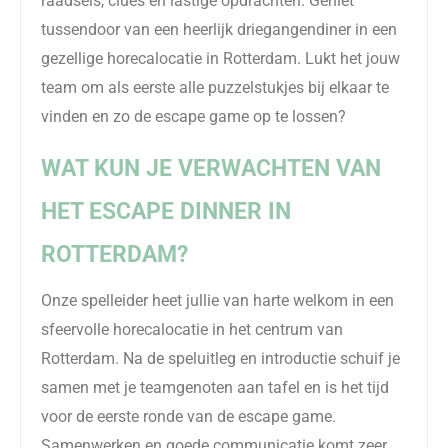
raadsels,
clues
en
lastige opdrachten
.
Geniet
tussendoor van een heerlijk driegangendiner in een
gezellige horecalocatie in Rotterdam. Lukt het jouw
team om als eerste alle puzzelstukjes bij elkaar te
vinden
en zo
de
escape game op te lossen?
WAT KUN JE VERWACHTEN VAN
HET ESCAPE
DINNER
IN
ROTTERDAM?
Onze spelleider heet jullie van harte welkom in een
sfeervolle horecalocatie in het centrum van
Rotterdam. Na de speluitleg en introductie schuif je
samen met je teamgenoten aan tafel en is het tijd
voor de eerste ronde van de escape game.
Samenwerken en goede communicatie komt zeer