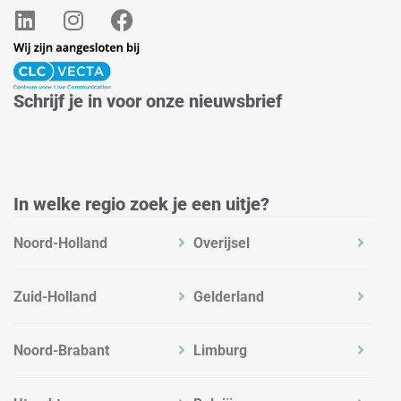
L
I
F
i
n
a
n
s
c
k
t
e
e
a
b
Schrijf je in voor onze nieuwsbrief
d
g
o
i
r
o
n
a
k
m
In welke regio zoek je een uitje?
Noord-Holland
Overijsel
Zuid-Holland
Gelderland
Noord-Brabant
Limburg