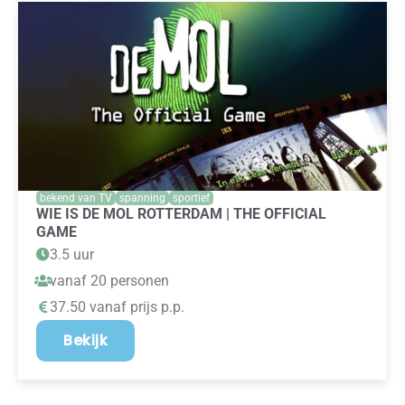
bekend van TV
spanning
sportief
WIE IS DE MOL ROTTERDAM | THE OFFICIAL
GAME
3.5 uur
vanaf 20 personen
37.50 vanaf prijs p.p.
Bekijk