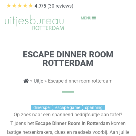
Ga
★★★★★
4.7/5
(30 reviews)
naar
MENU
de
inhoud
ESCAPE DINNER ROOM
ROTTERDAM
»
Uitje
» Escape-dinner-room-rotterdam
dinerspel
escape game
spanning
Op zoek naar een spannend bedrijfsuitje aan tafel?
Tijdens het
Escape D
inner Room
in Rotterdam
komen
lastige hersenkrakers,
clues
en raadsels voorbij. Aan jullie