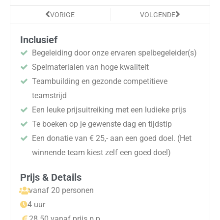
Vorige
Volgende
VORIGE
VOLGENDE
Inclusief
Begeleiding door onze ervaren spelbegeleider(s)
Spelmaterialen van hoge kwaliteit
Teambuilding en gezonde competitieve
teamstrijd
Een leuke prijsuitreiking met een ludieke prijs
Te boeken op je gewenste dag en tijdstip
Een donatie van € 25,- aan een goed doel. (Het
winnende team kiest zelf een goed doel)
Prijs & Details
vanaf 20 personen
4 uur
28.50 vanaf prijs p.p.