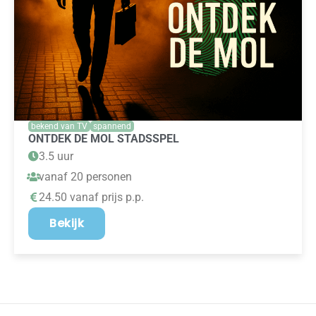
bekend van TV
spannend
ONTDEK DE MOL STADSSPEL
3.5 uur
vanaf 20 personen
24.50 vanaf prijs p.p.
Bekijk