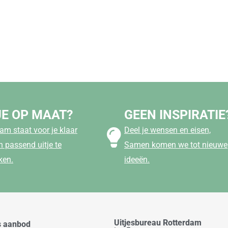
JE OP MAAT?
GEEN INSPIRATIE
am staat voor je klaar
Deel je wensen en eisen,
 passend uitje te
Samen komen we tot nieuwe
ken.
ideeën.
Uitjesbureau Rotterdam
s aanbod