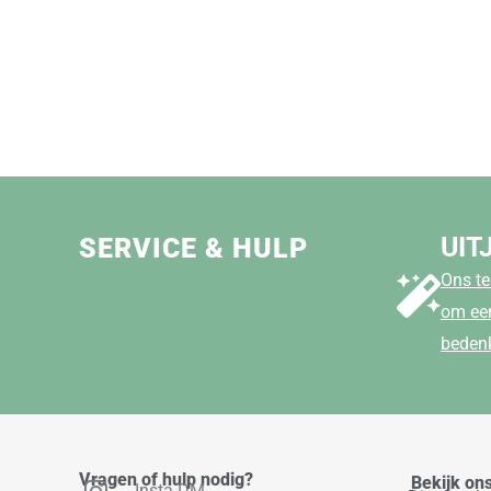
UIT
SERVICE & HULP
Ons te
om een
beden
Vragen of hulp nodig?
Bekijk on
Insta DM