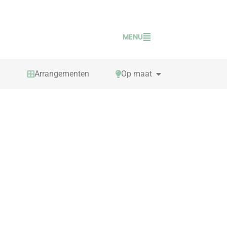
MENU
PEN TAFELSPELLEN
OPEN OP MAAT
Arrangementen
Op maat
n met onze
je vragen over