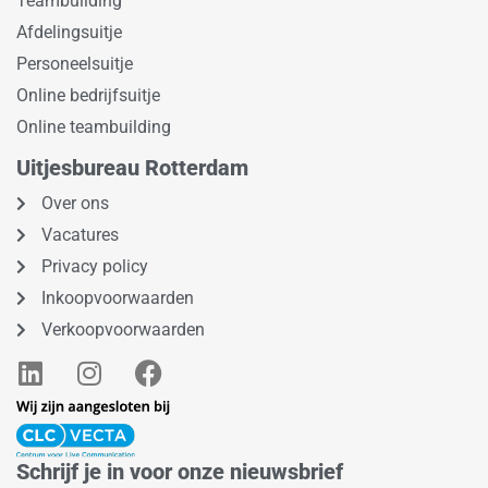
Teambuilding
Afdelingsuitje
Personeelsuitje
Online bedrijfsuitje
Online teambuilding
Uitjesbureau Rotterdam
Over ons
Vacatures
Privacy policy
Inkoopvoorwaarden
Verkoopvoorwaarden
L
I
F
i
n
a
n
s
c
k
t
e
e
a
b
Schrijf je in voor onze nieuwsbrief