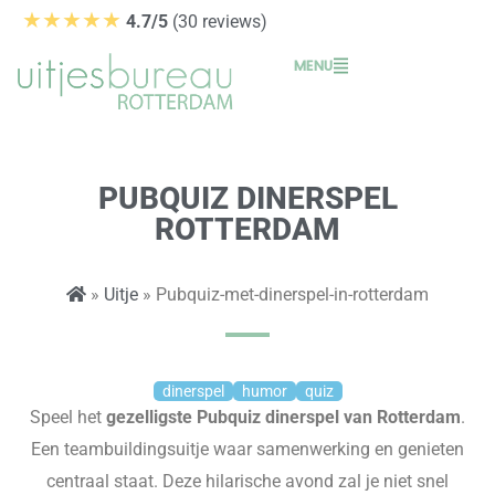
Ga
★★★★★
4.7/5
(30 reviews)
naar
MENU
de
inhoud
PUBQUIZ DINERSPEL
ROTTERDAM
»
Uitje
» Pubquiz-met-dinerspel-in-rotterdam
dinerspel
humor
quiz
Speel het
gezelligste
Pubquiz
d
inerspel van Rotterdam
.
Een
teambuildingsuitje
waar samenwerking en genieten
centraal staat.
Deze hilarische avond zal je niet snel