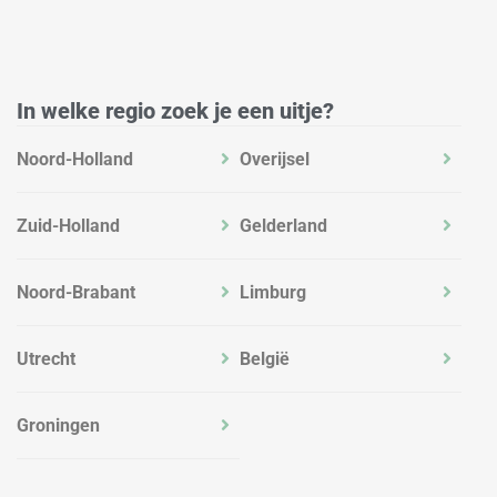
d
g
o
i
r
o
n
a
k
m
In welke regio zoek je een uitje?
Noord-Holland
Overijsel
Zuid-Holland
Gelderland
Noord-Brabant
Limburg
Utrecht
België
Groningen