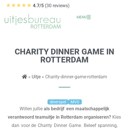
Ga
★★★★★
4.7/5
(30 reviews)
naar
MENU
de
inhoud
CHARITY DINNER GAME IN
ROTTERDAM
»
Uitje
» Charity-dinner-game-rotterdam
dinerspel
MVO
Willen jullie
als bedrijf een maatschappelijk
verantwoord
team
uitje
in Rotterdam
organiseren?
Kies
dan voor de
Charity
Dinner
Game.
Beleef spanning,