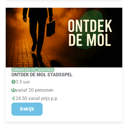
bekend van TV
spannend
ONTDEK DE MOL STADSSPEL
3.5 uur
vanaf 20 personen
24.50 vanaf prijs p.p.
Bekijk