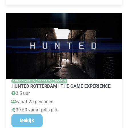
bekend van TV
spanning
sportief
HUNTED ROTTERDAM | THE GAME EXPERIENCE
3.5 uur
vanaf 25 personen
39.50 vanaf prijs p.p.
Bekijk