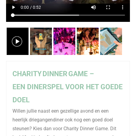
CH
ARITY
DINNER
GAME –
EEN
DINERSPEL
VOOR HET GOEDE
DOEL
Willen jullie naast een gezellige avond en een
heerlijk driegangendiner ook nog een goed doel
steunen? Kies dan voor
Charity
Dinner Game. Dit