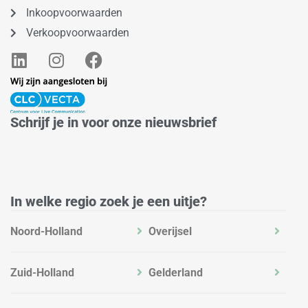
Inkoopvoorwaarden
Verkoopvoorwaarden
L
I
F
i
n
a
n
s
c
k
t
e
e
a
b
Schrijf je in voor onze nieuwsbrief
d
g
o
i
r
o
n
a
k
m
In welke regio zoek je een uitje?
Noord-Holland
Overijsel
Zuid-Holland
Gelderland