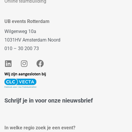
Online teambuilding
UB events Rotterdam
Wilgenweg 10a
1031HV Amsterdam Noord
010 – 30 200 73
L
I
F
i
n
a
n
s
c
k
t
e
e
a
b
d
g
o
Schrijf je in voor onze nieuwsbrief
i
r
o
n
a
k
m
In welke regio zoek je een event?