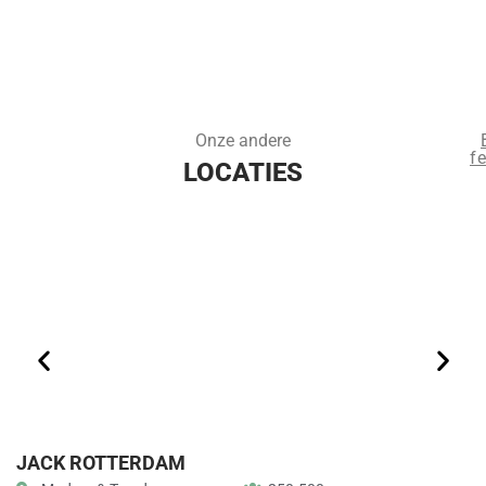
Onze andere
fe
LOCATIES
JACK ROTTERDAM
R