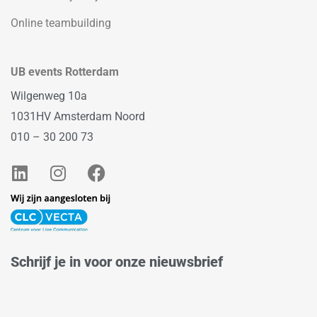
Online teambuilding
UB events Rotterdam
Wilgenweg 10a
1031HV Amsterdam Noord
010 – 30 200 73
L
I
F
i
n
a
n
s
c
k
t
e
e
a
b
d
g
o
Schrijf je in voor onze nieuwsbrief
i
r
o
n
a
k
m