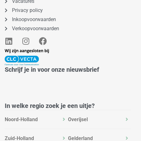
Vacatures
Privacy policy
Inkoopvoorwaarden
Verkoopvoorwaarden
L
I
F
i
n
a
n
s
c
k
t
e
e
a
b
Schrijf je in voor onze nieuwsbrief
d
g
o
i
r
o
n
a
k
m
In welke regio zoek je een uitje?
Noord-Holland
Overijsel
Zuid-Holland
Gelderland