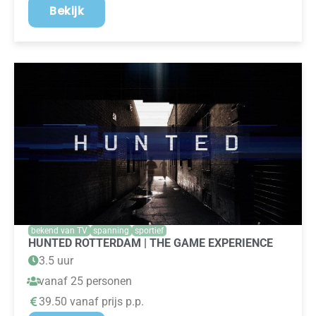
Bekijk
bekend van TV
spanning
sportief
HUNTED ROTTERDAM | THE GAME EXPERIENCE
3.5 uur
vanaf 25 personen
39.50 vanaf prijs p.p.