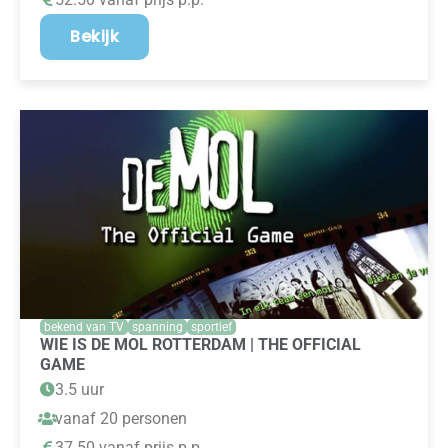
Bekijk
bekend van TV
spanning
sportief
WIE IS DE MOL ROTTERDAM | THE OFFICIAL
GAME
3.5 uur
vanaf 20 personen
37.50 vanaf prijs p.p.