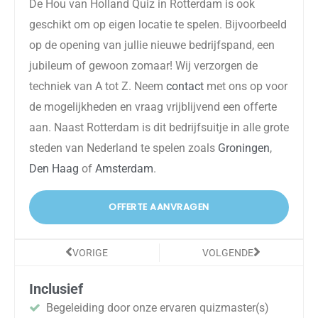
De Hou van Holland Quiz in
Rotterdam
is ook
geschikt om op
eigen
locatie te spelen. Bijvoorbeeld
op de opening van jullie nieuwe bedrijfspand, een
jubileum of gewoon zomaar! Wij verzorgen de
techniek van A tot Z.
Neem
contact
met ons op voor
de mogelijkheden en vraag vrijblijvend een offerte
aan.
Naast Rotterdam is dit
bedrijf
s
uitje
in alle grote
steden van Nederland te spelen zoals
Groningen
,
Den Haag
of
Amsterdam
.
OFFERTE AANVRAGEN
Vorige
Volgende
VORIGE
VOLGENDE
Inclusief
Begeleiding door onze ervaren quizmaster(s)