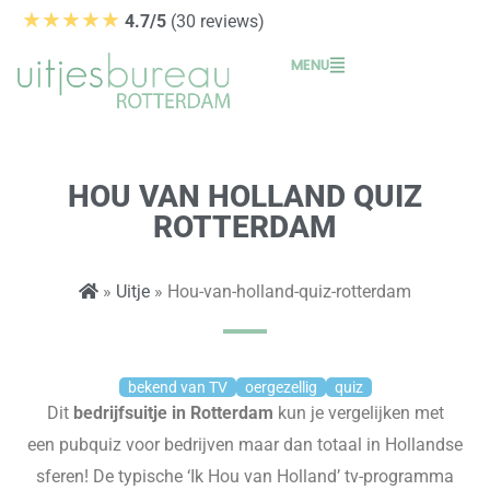
Ga
★★★★★
4.7/5
(30 reviews)
naar
MENU
de
inhoud
HOU VAN HOLLAND QUIZ
ROTTERDAM
»
Uitje
» Hou-van-holland-quiz-rotterdam
bekend van TV
oergezellig
quiz
Dit
bedrijfsuitje in Rotterdam
kun je vergelijken met
een
pubquiz
voor bedrijven maar dan totaal in Hollandse
sferen!
De typische ‘Ik Hou van Holland’ tv-programma