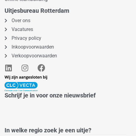
Uitjesbureau Rotterdam
Over ons
Vacatures
Privacy policy
Inkoopvoorwaarden
Verkoopvoorwaarden
L
I
F
i
n
a
n
s
c
k
t
e
e
a
b
Schrijf je in voor onze nieuwsbrief
d
g
o
i
r
o
n
a
k
m
In welke regio zoek je een uitje?