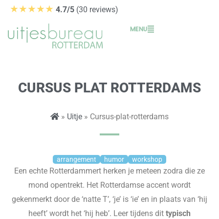
Ga
★★★★★
4.7/5
(30 reviews)
naar
MENU
de
inhoud
CURSUS PLAT ROTTERDAMS
»
Uitje
» Cursus-plat-rotterdams
arrangement
humor
workshop
Een echte Rotterdammert herken je meteen zodra die ze
mond opentrekt. Het Rotterdamse accent wordt
gekenmerkt door de ‘natte T’, ‘je’ is ‘ie’ en in plaats van ‘hij
heeft’ wordt het ‘hij heb’. Leer tijdens dit
typisch