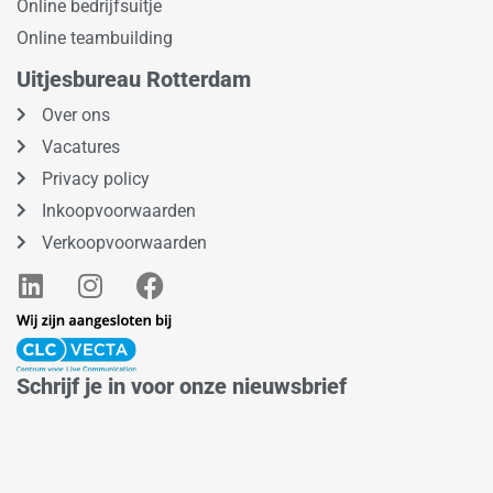
Online bedrijfsuitje
Online teambuilding
Uitjesbureau Rotterdam
Over ons
Vacatures
Privacy policy
Inkoopvoorwaarden
Verkoopvoorwaarden
L
I
F
i
n
a
n
s
c
k
t
e
e
a
b
Schrijf je in voor onze nieuwsbrief
d
g
o
i
r
o
n
a
k
m