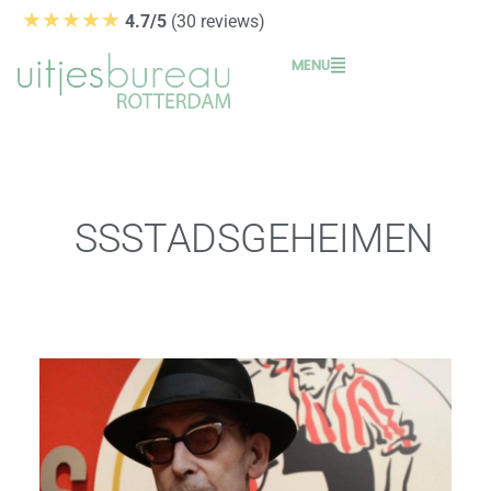
Ga
★★★★★
4.7/5
(30 reviews)
naar
MENU
de
inhoud
SSSTADSGEHEIMEN
Rotterdam
–
Manhattan
aan