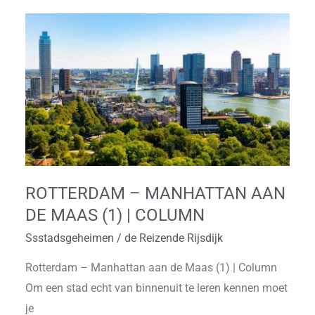
Rotterdam
–
Manhattan
aan
de
Maas
(1)
|
Column
ROTTERDAM – MANHATTAN AAN
DE MAAS (1) | COLUMN
Ssstadsgeheimen
/
de Reizende Rijsdijk
Rotterdam – Manhattan aan de Maas (1) | Column
Om een stad echt van binnenuit te leren kennen moet
je