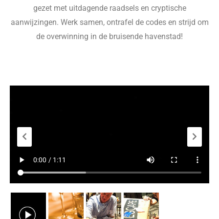
gezet met uitdagende raadsels en cryptische
aanwijzingen. Werk samen, ontrafel de codes en strijd om
de overwinning in de bruisende havenstad!