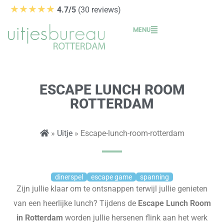
Ga
★★★★★
4.7/5
(30 reviews)
naar
MENU
de
inhoud
ESCAPE LUNCH ROOM
ROTTERDAM
»
Uitje
» Escape-lunch-room-rotterdam
dinerspel
escape game
spanning
Zijn jullie klaar om te ontsnappen terwijl jullie genieten
van een heerlijke lunch? Tijdens de
Escape Lunch Room
in Rotterdam
worden jullie hersenen flink aan het werk