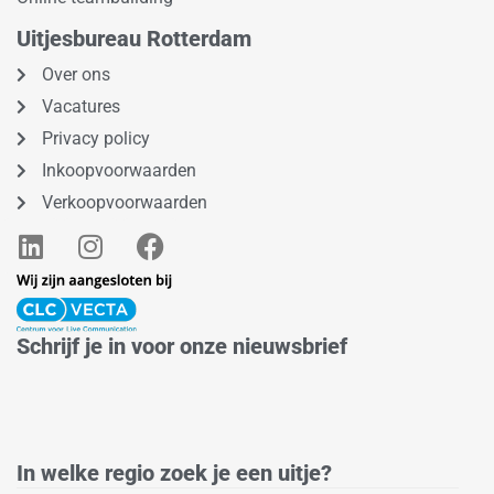
Uitjesbureau Rotterdam
Over ons
Vacatures
Privacy policy
Inkoopvoorwaarden
Verkoopvoorwaarden
L
I
F
i
n
a
n
s
c
k
t
e
e
a
b
Schrijf je in voor onze nieuwsbrief
d
g
o
i
r
o
n
a
k
m
In welke regio zoek je een uitje?