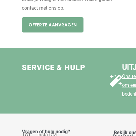
contact met ons op.
OFFERTE AANVRAGEN
UIT
SERVICE & HULP
Ons te
om een
beden
Vragen of hulp nodig?
Bekijk on
Insta DM