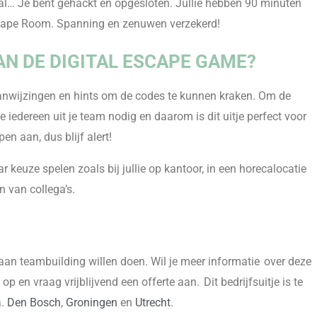
val… Je bent gehackt en opgesloten
.
Jullie hebben 90 minuten
Escape Room. Spanning en zenuwen verzekerd!
AN DE DIGITAL ESCAPE GAME?
 aanwijzingen en hints om de codes te kunnen kraken.
Om de
 iedereen uit je team nodig en daarom is dit uitje perfect voor
n aan, dus blijf alert!
r keuze spelen zoals bij jullie op kantoor, in een horecalocatie
 van collega’s.
nd aan teambuilding willen doen. Wil je meer informatie over deze
op en vraag vrijblijvend een offerte aan.
Dit bedrijfsuitje is te
a.
Den Bosch
,
Groningen
en
Utrecht
.