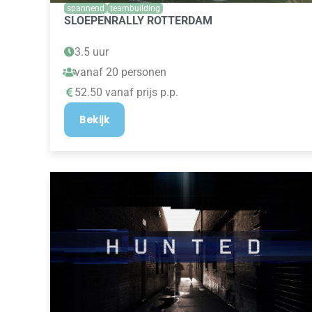
spannend
teambuilding
SLOEPENRALLY ROTTERDAM
3.5 uur
vanaf 20 personen
52.50 vanaf prijs p.p.
Bekijk