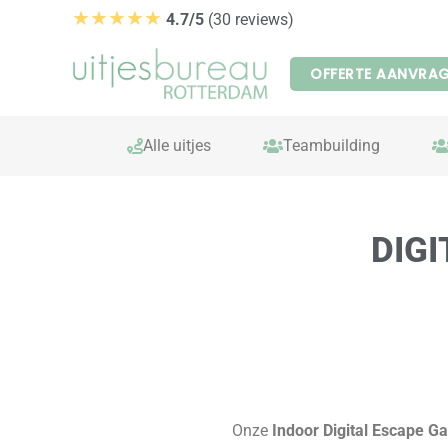
Ga
★★★★★
4.7/5
(30 reviews)
naar
de
OFFERTE AANVRA
inhoud
Alle uitjes
Teambuilding
DIG
Onze
Indoor Digital Escape 