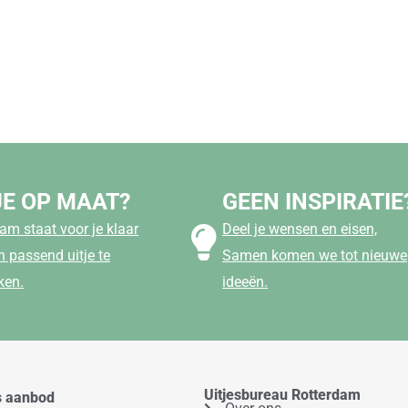
JE OP MAAT?
GEEN INSPIRATIE
am staat voor je klaar
Deel je wensen en eisen,
 passend uitje te
Samen komen we tot nieuwe
ken.
ideeën.
Uitjesbureau Rotterdam
s aanbod