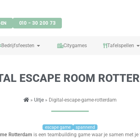
GEN
010 - 30 200 73
OPEN BEDRIJFSFEESTEN
O
Bedrijfsfeesten
Citygames
Tafelspellen
ITAL ESCAPE ROOM ROTTE
»
Uitje
» Digital-escape-game-rotterdam
escape game
spannend
Game
Rotterdam
is een teambuilding game
waar je samen met je 