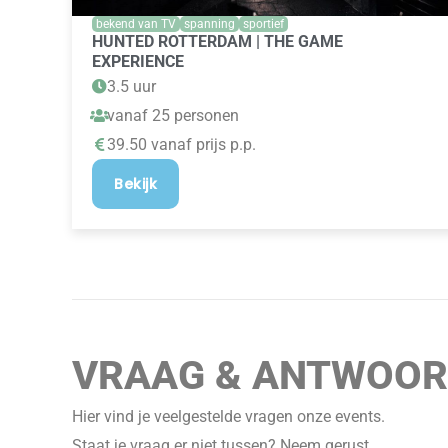
bekend van TV
spanning
sportief
HUNTED ROTTERDAM | THE GAME
EXPERIENCE
3.5 uur
vanaf 25 personen
39.50 vanaf prijs p.p.
Bekijk
VRAAG & ANTWOO
Hier vind je veelgestelde vragen onze events.
Staat je vraag er niet tussen? Neem gerust