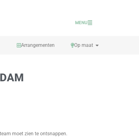
MENU
PEN TAFELSPELLEN
OPEN OP MAAT
Arrangementen
Op maat
RDAM
team moet zien te ontsnappen.