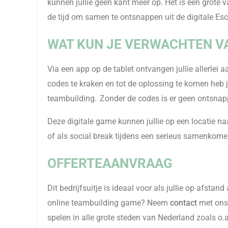
kunnen jullie geen kant meer op. Het is één grote 
de tijd om samen te ontsnappen uit de digitale 
W
AT KUN JE VERWACHTEN V
Via
een app op de tablet ontvangen jullie allerlei
codes te kraken en tot de oplossing te komen heb je
teambuilding.
Zonder de codes is er geen ontsnappe
Deze digitale game kunnen jullie op een locatie naa
of als social break tijdens een serieus samenkomen
OFFERTEAANVRAAG
Dit bedrijfsuitje is ideaal voor als jullie op afsta
online teambuilding game? Neem
contact
met ons 
spelen in alle grote steden van Nederland zoals o.