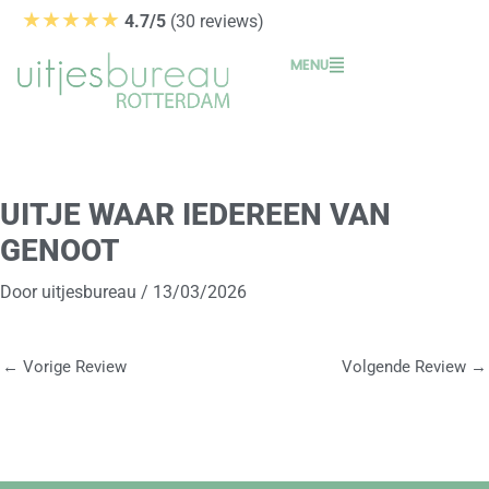
Ga
★★★★★
4.7/5
(30 reviews)
naar
MENU
de
inhoud
UITJE WAAR IEDEREEN VAN
GENOOT
Door
uitjesbureau
/
13/03/2026
←
Vorige Review
Volgende Review
→