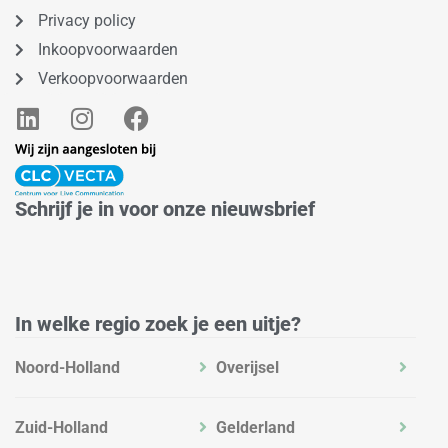
Privacy policy
Inkoopvoorwaarden
Verkoopvoorwaarden
L
I
F
i
n
a
n
s
c
k
t
e
e
a
b
Schrijf je in voor onze nieuwsbrief
d
g
o
i
r
o
n
a
k
m
In welke regio zoek je een uitje?
Noord-Holland
Overijsel
Zuid-Holland
Gelderland