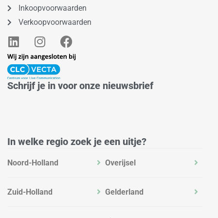
Inkoopvoorwaarden
Verkoopvoorwaarden
L
I
F
i
n
a
n
s
c
k
t
e
e
a
b
Schrijf je in voor onze nieuwsbrief
d
g
o
i
r
o
n
a
k
m
In welke regio zoek je een uitje?
Noord-Holland
Overijsel
Zuid-Holland
Gelderland