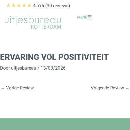
Ga
★★★★★
4.7/5
(30 reviews)
naar
MENU
de
inhoud
ERVARING VOL POSITIVITEIT
Door
uitjesbureau
/
13/03/2026
←
Vorige Review
Volgende Review
→